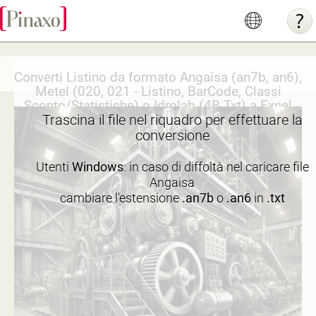
Converti Listino da formato Angaisa (an7b, an6),
Metel (020, 021 - Listino, BarCode, Classi
Sconto/Statistiche) o Idrolab (4B Txt) a Excel
Trascina il file nel riquadro per effettuare la
conversione
Utenti
Windows
: in caso di diffoltà nel caricare file
Angaisa
cambiare l'estensione
.an7b
o
.an6
in
.txt