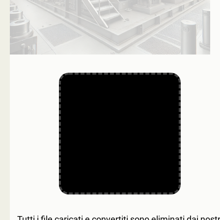
Tutti i file caricati e convertiti sono eliminati dai nostr