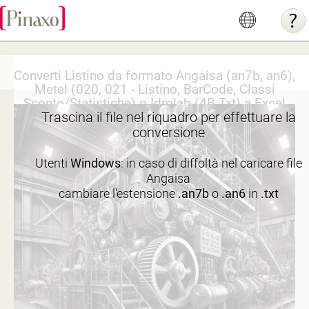
Converti Listino da formato Angaisa (an7b, an6),
Metel (020, 021 - Listino, BarCode, Classi
Sconto/Statistiche) o Idrolab (4B Txt) a Excel
Trascina il file nel riquadro per effettuare la
conversione
Utenti
Windows
: in caso di diffoltà nel caricare file
Angaisa
cambiare l'estensione
.an7b
o
.an6
in
.txt