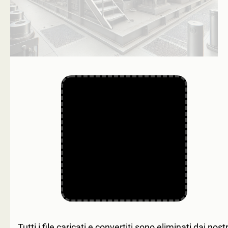
Tutti i file caricati e convertiti sono eliminati dai nostr