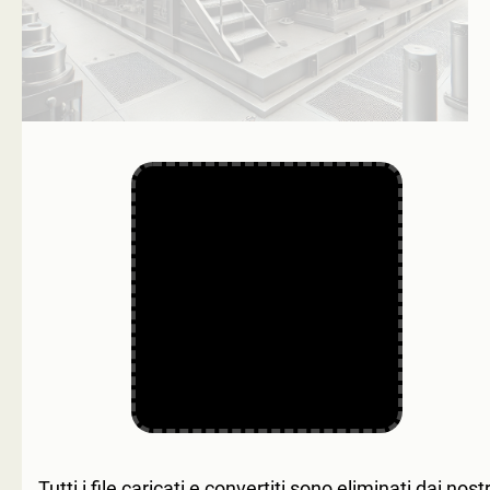
Tutti i file caricati e convertiti sono eliminati dai nostr