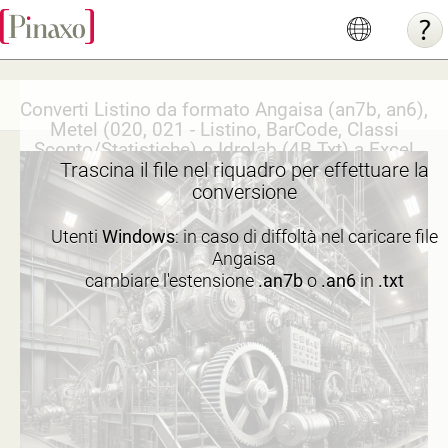
Converti Listino da formato Angaisa (an7b, an6),
Metel (020, 021 - Listino, BarCode, Classi
Sconto/Statistiche) o Idrolab (4B Txt) a Excel
Trascina il file nel riquadro per effettuare la
conversione
Utenti
Windows
: in caso di diffoltà nel caricare file
Angaisa
cambiare l'estensione
.an7b
o
.an6
in
.txt